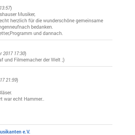
 13:57
)
tshauser Musiker,
echt herzlich für die wunderschöne gemeinsame
angenneufnach bedanken.
Wetter,Programm und dannach.
r 2017 17:30
)
raf und Filmemacher der Welt ;)
17 21:59
)
läser.
t war echt Hammer..
usikanten e.V.