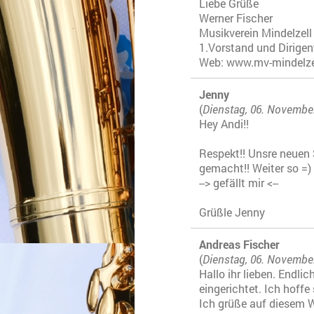
Liebe Grüße
Werner Fischer
Musikverein Mindelzell
1.Vorstand und Dirigen
Web: www.mv-mindelze
Jenny
(
Dienstag, 06. Novembe
Hey Andi!!
Respekt!! Unsre neuen S
gemacht!! Weiter so =)
--> gefällt mir <--
Grüßle Jenny
Andreas Fischer
(
Dienstag, 06. Novembe
Hallo ihr lieben. Endlic
eingerichtet. Ich hoffe 
Ich grüße auf diesem We