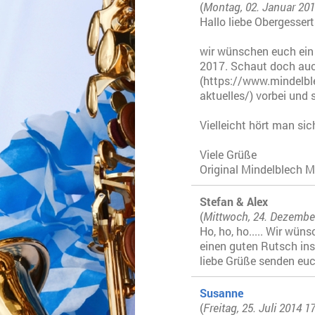
(
Montag, 02. Januar 201
Hallo liebe Obergesser
wir wünschen euch ein 
2017. Schaut doch au
(https://www.mindelble
aktuelles/) vorbei und 
Vielleicht hört man sich
Viele Grüße
Original Mindelblech M
Stefan & Alex
(
Mittwoch, 24. Dezembe
Ho, ho, ho..... Wir wü
einen guten Rutsch ins
liebe Grüße senden eu
Susanne
(
Freitag, 25. Juli 2014 1