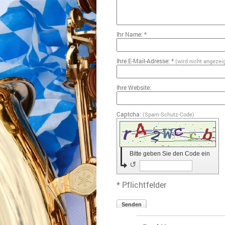
Ihr Name: *
Ihre E-Mail-Adresse: *
(wird nicht angezei
Ihre Website:
Captcha:
(Spam-Schutz-Code)
Bitte geben Sie den Code ein
↺
* Pflichtfelder
Senden