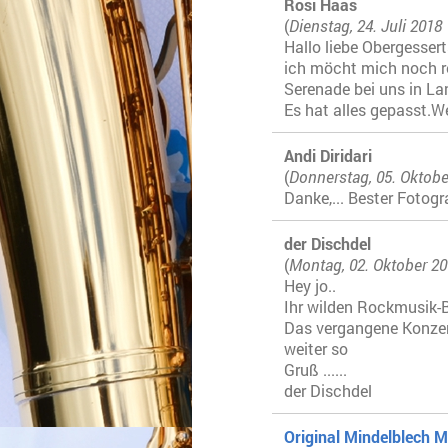
Rosi Haas
(
Dienstag, 24. Juli 2018
Hallo liebe Obergesser
ich möcht mich noch r
Serenade bei uns in L
Es hat alles gepasst.
Andi Diridari
(
Donnerstag, 05. Oktobe
Danke,... Bester Fotog
der Dischdel
(
Montag, 02. Oktober 20
Hey jo..
Ihr wilden Rockmusik-B
Das vergangene Konzer
weiter so
Gruß ......
der Dischdel
Original Mindelblech M