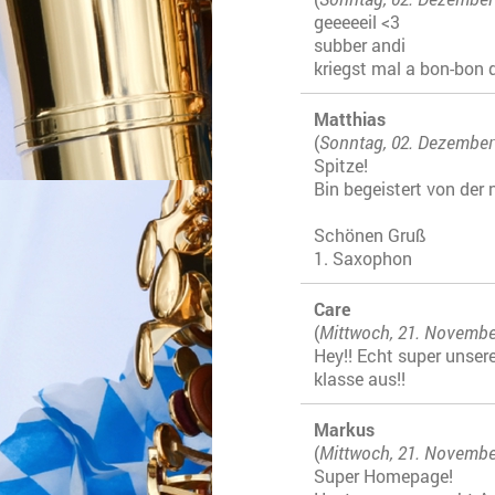
geeeeeil <3
subber andi
kriegst mal a bon-bon d
Matthias
(
Sonntag, 02. Dezember
Spitze!
Bin begeistert von de
Schönen Gruß
1. Saxophon
Care
(
Mittwoch, 21. Novembe
Hey!! Echt super unser
klasse aus!!
Markus
(
Mittwoch, 21. Novembe
Super Homepage!