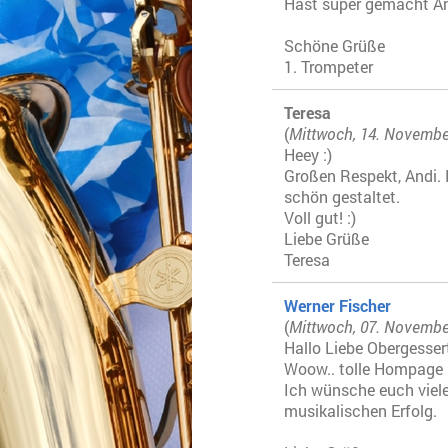
Hast super gemacht An
Schöne Grüße
1. Trompeter
Teresa
(
Mittwoch, 14. Novembe
Heey :)
Großen Respekt, Andi. D
schön gestaltet.
Voll gut! :)
Liebe Grüße
Teresa
Werner Fischer
(
Mittwoch, 07. Novembe
Hallo Liebe Obergesse
Woow.. tolle Hompage
Ich wünsche euch viele
musikalischen Erfolg.