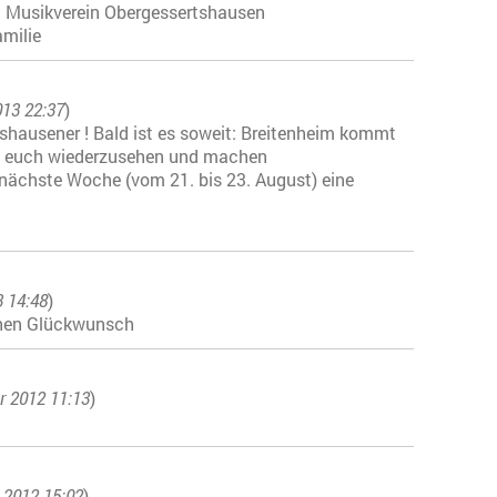
n Musikverein Obergessertshausen
milie
013 22:37
)
tshausener ! Bald ist es soweit: Breitenheim kommt
uf, euch wiederzusehen und machen
nächste Woche (vom 21. bis 23. August) eine
3 14:48
)
ichen Glückwunsch
r 2012 11:13
)
 2012 15:02
)