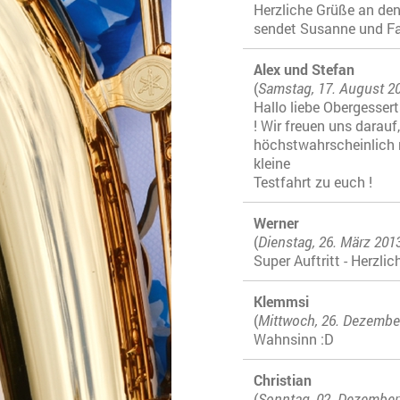
Herzliche Grüße an de
sendet Susanne und Fa
Alex und Stefan
(
Samstag, 17. August 2
Hallo liebe Obergesser
! Wir freuen uns dara
höchstwahrscheinlich 
kleine
Testfahrt zu euch !
Werner
(
Dienstag, 26. März 201
Super Auftritt - Herzl
Klemmsi
(
Mittwoch, 26. Dezembe
Wahnsinn :D
Christian
(
Sonntag, 02. Dezember